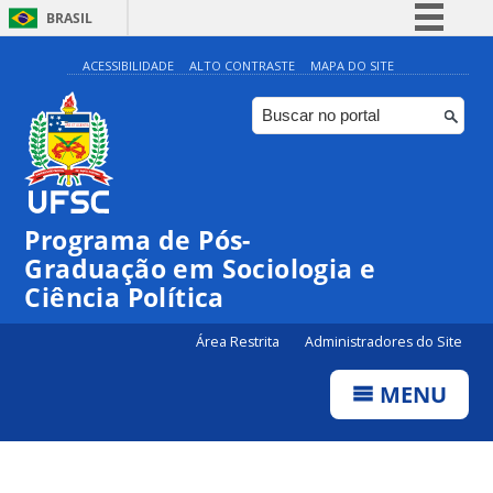
BRASIL
Simplifique!
ACESSIBILIDADE
ALTO CONTRASTE
MAPA DO SITE
Comunica BR
Participe
Acesso à informação
Legislação
Programa de Pós-
Canais
Graduação em Sociologia e
Ciência Política
Área Restrita
Administradores do Site
MENU