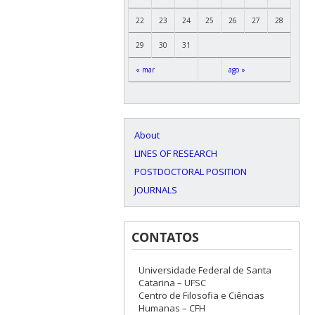
22
23
24
25
26
27
28
29
30
31
« mar
ago »
About
LINES OF RESEARCH
POSTDOCTORAL POSITION
JOURNALS
CONTATOS
Universidade Federal de Santa
Catarina – UFSC
Centro de Filosofia e Ciências
Humanas – CFH