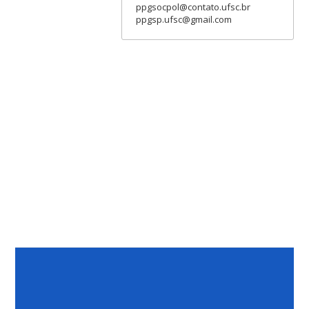
ppgsocpol@contato.ufsc.br
ppgsp.ufsc@gmail.com