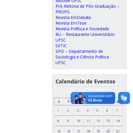
Moodle UFSC
Pró-Reitoria de Pós-Graduação –
PROPG
Revista EmDebate
Revista EmTese
Revista Política e Sociedade
RU – Restaurante Universitário
UFSC
SeTIC
SPO – Departamento de
Sociologia e Ciência Política
UFSC
Calendário de Eventos
MAIO
S
T
Q
Q
S
S
D
1
2
3
4
5
6
7
8
9
10
11
12
13
14
15
16
17
18
19
20
21