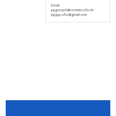
Email:
ppgsocpol@contato.ufsc.br
ppgsp.ufsc@gmail.com