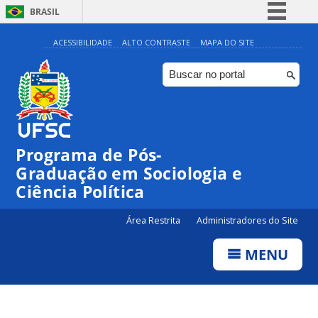
BRASIL
Simplifique!
ACESSIBILIDADE
ALTO CONTRASTE
MAPA DO SITE
Comunica BR
Participe
Acesso à informação
Legislação
Programa de Pós-
Canais
Graduação em Sociologia e
Ciência Política
Área Restrita
Administradores do Site
MENU