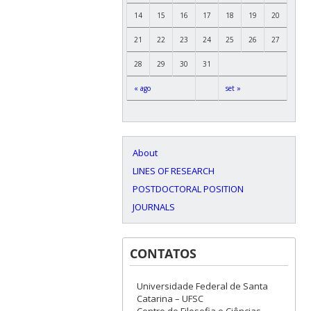
14
15
16
17
18
19
20
21
22
23
24
25
26
27
28
29
30
31
« ago
set »
About
LINES OF RESEARCH
POSTDOCTORAL POSITION
JOURNALS
CONTATOS
Universidade Federal de Santa
Catarina – UFSC
Centro de Filosofia e Ciências