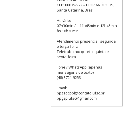
CEP: 88035-972 – FLORIANÓPOLIS,
Santa Catarina, Brasil
Horário:
07h30min às 11h45min e 12h45min
às 16h30min
Atendimento presencial: segunda
e terça-feira
Teletrabalho: quarta, quinta e
sexta-feira
Fone / WhatsApp (apenas
mensagens de texto):
(48) 3721-9253
Email:
ppgsocpol@contato.ufsc.br
ppgsp.ufsc@gmail.com