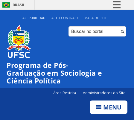
BRASIL
Simplifique!
ACESSIBILIDADE
ALTO CONTRASTE
MAPA DO SITE
Comunica BR
Participe
Acesso à informação
Legislação
Programa de Pós-
Canais
Graduação em Sociologia e
Ciência Política
Área Restrita
Administradores do Site
MENU