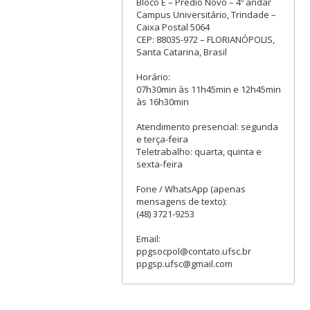
Bloco E – Prédio Novo – 4º andar
Campus Universitário, Trindade –
Caixa Postal 5064
CEP: 88035-972 – FLORIANÓPOLIS,
Santa Catarina, Brasil
Horário:
07h30min às 11h45min e 12h45min
às 16h30min
Atendimento presencial: segunda
e terça-feira
Teletrabalho: quarta, quinta e
sexta-feira
Fone / WhatsApp (apenas
mensagens de texto):
(48) 3721-9253
Email:
ppgsocpol@contato.ufsc.br
ppgsp.ufsc@gmail.com