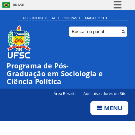
BRASIL
Simplifique!
ACESSIBILIDADE
ALTO CONTRASTE
MAPA DO SITE
Comunica BR
Participe
Acesso à informação
Legislação
Programa de Pós-
Canais
Graduação em Sociologia e
Ciência Política
Área Restrita
Administradores do Site
MENU