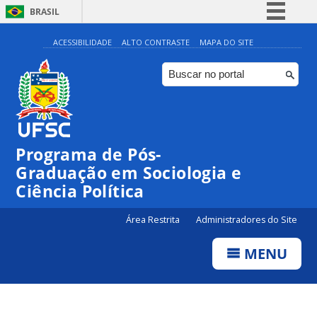
BRASIL
Simplifique!
ACESSIBILIDADE
ALTO CONTRASTE
MAPA DO SITE
Comunica BR
Participe
Acesso à informação
Legislação
Programa de Pós-
Canais
Graduação em Sociologia e
Ciência Política
Área Restrita
Administradores do Site
MENU