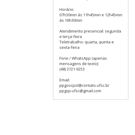
Horário:
07h30min às 11h45min e 12h45min
às 16h30min
Atendimento presencial: segunda
e terça-feira
Teletrabalho: quarta, quinta e
sexta-feira
Fone / WhatsApp (apenas
mensagens de texto):
(48) 3721-9253
Email:
ppgsocpol@contato.ufsc.br
ppgsp.ufsc@gmail.com