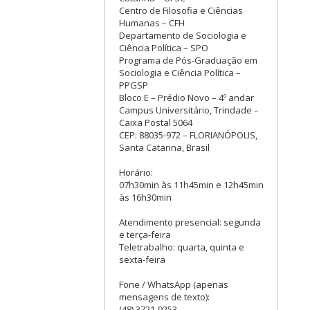
Centro de Filosofia e Ciências
Humanas – CFH
Departamento de Sociologia e
Ciência Política – SPO
Programa de Pós-Graduação em
Sociologia e Ciência Política –
PPGSP
Bloco E – Prédio Novo – 4º andar
Campus Universitário, Trindade –
Caixa Postal 5064
CEP: 88035-972 – FLORIANÓPOLIS,
Santa Catarina, Brasil
Horário:
07h30min às 11h45min e 12h45min
às 16h30min
Atendimento presencial: segunda
e terça-feira
Teletrabalho: quarta, quinta e
sexta-feira
Fone / WhatsApp (apenas
mensagens de texto):
(48) 3721-9253