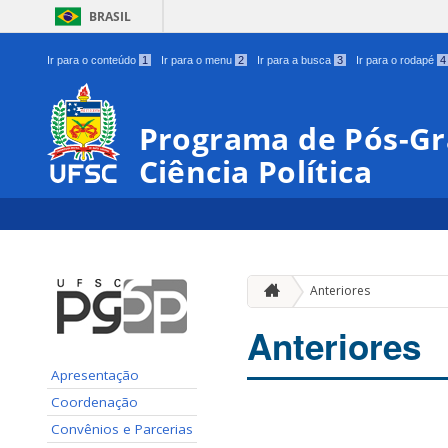
BRASIL
Ir para o conteúdo
1
Ir para o menu
2
Ir para a busca
3
Ir para o rodapé
4
Programa de Pós-Gr
Ciência Política
Anteriores
Anteriores
Apresentação
Coordenação
Convênios e Parcerias