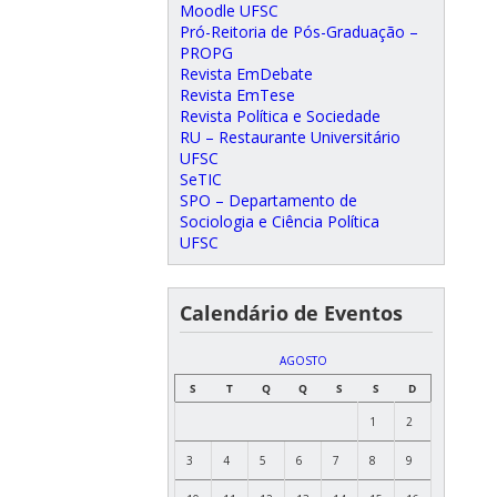
Moodle UFSC
Pró-Reitoria de Pós-Graduação –
PROPG
Revista EmDebate
Revista EmTese
Revista Política e Sociedade
RU – Restaurante Universitário
UFSC
SeTIC
SPO – Departamento de
Sociologia e Ciência Política
UFSC
Calendário de Eventos
AGOSTO
S
T
Q
Q
S
S
D
1
2
3
4
5
6
7
8
9