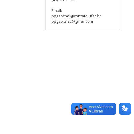
Email:
ppgsocpol@contato.ufsc.br
ppgsp.ufsc@gmail.com