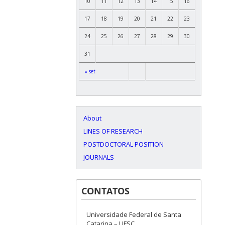
10
11
12
13
14
15
16
17
18
19
20
21
22
23
24
25
26
27
28
29
30
31
« set
About
LINES OF RESEARCH
POSTDOCTORAL POSITION
JOURNALS
CONTATOS
Universidade Federal de Santa
Catarina – UFSC