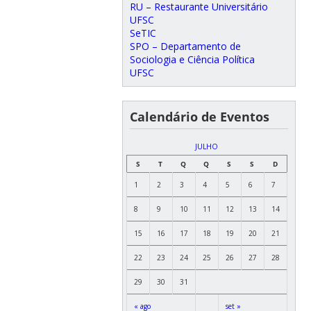
RU – Restaurante Universitário
UFSC
SeTIC
SPO – Departamento de
Sociologia e Ciência Política
UFSC
Calendário de Eventos
JULHO
S
T
Q
Q
S
S
D
1
2
3
4
5
6
7
8
9
10
11
12
13
14
15
16
17
18
19
20
21
22
23
24
25
26
27
28
29
30
31
« ago
set »