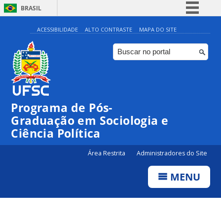
BRASIL
Simplifique!
ACESSIBILIDADE
ALTO CONTRASTE
MAPA DO SITE
Comunica BR
Participe
Acesso à informação
Legislação
Programa de Pós-
Canais
Graduação em Sociologia e
Ciência Política
Área Restrita
Administradores do Site
MENU