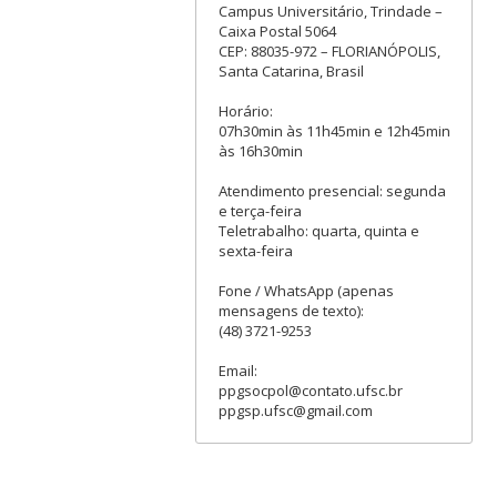
Campus Universitário, Trindade –
Caixa Postal 5064
CEP: 88035-972 – FLORIANÓPOLIS,
Santa Catarina, Brasil
Horário:
07h30min às 11h45min e 12h45min
às 16h30min
Atendimento presencial: segunda
e terça-feira
Teletrabalho: quarta, quinta e
sexta-feira
Fone / WhatsApp (apenas
mensagens de texto):
(48) 3721-9253
Email:
ppgsocpol@contato.ufsc.br
ppgsp.ufsc@gmail.com