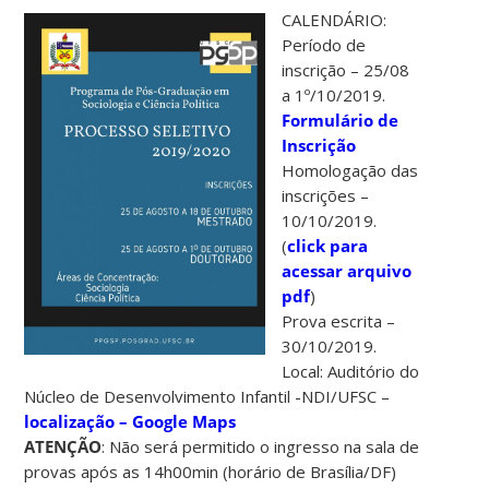
CALENDÁRIO:
Período de
inscrição – 25/08
a 1º/10/2019.
Formulário de
Inscrição
Homologação das
inscrições –
10/10/2019.
(
click para
acessar arquivo
pdf
)
Prova escrita –
30/10/2019.
Local: Auditório do
Núcleo de Desenvolvimento Infantil -NDI/UFSC –
localização – Google Maps
ATENÇÃO
: Não será permitido o ingresso na sala de
provas após as 14h00min (horário de Brasília/DF)