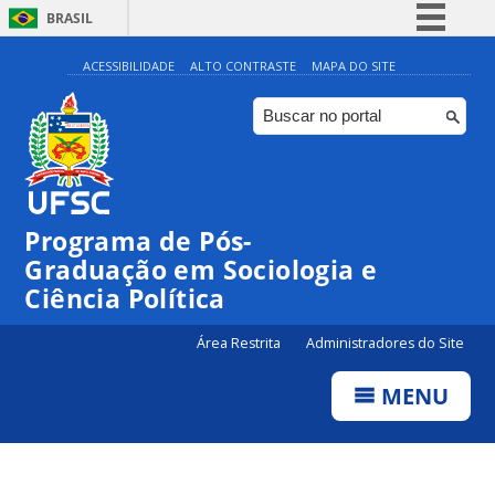
BRASIL
Simplifique!
ACESSIBILIDADE
ALTO CONTRASTE
MAPA DO SITE
Comunica BR
Participe
Acesso à informação
Legislação
Programa de Pós-
Canais
Graduação em Sociologia e
Ciência Política
Área Restrita
Administradores do Site
MENU