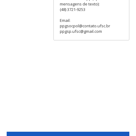
mensagens de texto):
(48) 3721-9253
Email:
ppgsocpol@contato.ufsc.br
ppgsp.ufsc@gmail.com