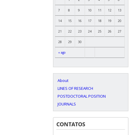
7
8
9
10
11
12
13
14
15
16
17
18
19
20
21
22
23
24
25
26
27
28
29
30
« ago
About
LINES OF RESEARCH
POSTDOCTORAL POSITION
JOURNALS
CONTATOS