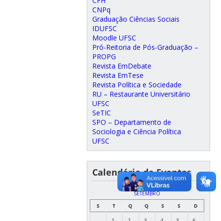
CFH
CNPq
Graduação Ciências Sociais
IDUFSC
Moodle UFSC
Pró-Reitoria de Pós-Graduação –
PROPG
Revista EmDebate
Revista EmTese
Revista Política e Sociedade
RU – Restaurante Universitário
UFSC
SeTIC
SPO – Departamento de
Sociologia e Ciência Política
UFSC
Calendário de Eventos
SETEMBRO
S
T
Q
Q
S
S
D
1
2
3
4
5
6