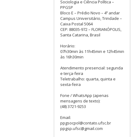
Sociologia e Ciência Política –
PPGSP
Bloco E – Prédio Novo – 4º andar
Campus Universitário, Trindade –
Caixa Postal 5064
CEP: 88035-972 – FLORIANÓPOLIS,
Santa Catarina, Brasil
Horário:
07h30min às 11h45min e 12h45min
às 16h30min
Atendimento presencial: segunda
e terça-feira
Teletrabalho: quarta, quinta e
sexta-feira
Fone / WhatsApp (apenas
mensagens de texto):
(48) 3721-9253
Email:
ppgsocpol@contato.ufsc.br
ppgsp.ufsc@gmail.com