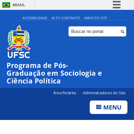
BRASIL
Simplifique!
ACESSIBILIDADE
ALTO CONTRASTE
MAPA DO SITE
Comunica BR
Participe
Acesso à informação
Legislação
Programa de Pós-
Canais
Graduação em Sociologia e
Ciência Política
Área Restrita
Administradores do Site
MENU