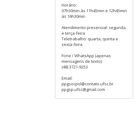
Horário:
07h30min às 11h45min e 12h45min
às 16h30min
Atendimento presencial: segunda
e terça-feira
Teletrabalho: quarta, quinta e
sexta-feira
Fone / WhatsApp (apenas
mensagens de texto):
(48) 3721-9253
Email:
ppgsocpol@contato.ufsc.br
ppgsp.ufsc@gmail.com