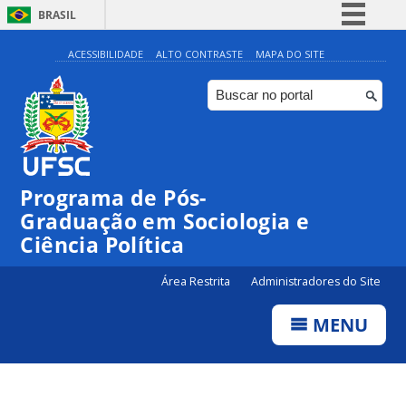
BRASIL
Simplifique!
ACESSIBILIDADE
ALTO CONTRASTE
MAPA DO SITE
Comunica BR
Participe
Acesso à informação
Legislação
Programa de Pós-
Canais
Graduação em Sociologia e
Ciência Política
Área Restrita
Administradores do Site
MENU