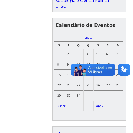
Sociologia e Ciência Política
UFSC
Calendário de Eventos
MAIO
S
T
Q
Q
S
S
D
1
2
3
4
5
6
7
8
9
10
11
12
13
14
15
16
17
18
19
20
21
22
23
24
25
26
27
28
29
30
31
« mar
ago »