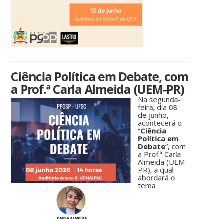
Ciência Política em Debate, com
a Prof.ª Carla Almeida (UEM-PR)
Na segunda-
feira, dia 08
de junho,
acontecerá o
“
Ciência
Política em
Debate
“, com
a Prof.ª Carla
Almeida (UEM-
PR), a qual
abordará o
tema