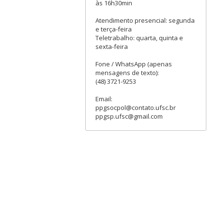
às 16h30min
Atendimento presencial: segunda
e terça-feira
Teletrabalho: quarta, quinta e
sexta-feira
Fone / WhatsApp (apenas
mensagens de texto):
(48) 3721-9253
Email:
ppgsocpol@contato.ufsc.br
ppgsp.ufsc@gmail.com