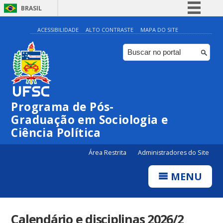
BRASIL
Simplifique!
ACESSIBILIDADE
ALTO CONTRASTE
MAPA DO SITE
Comunica BR
Participe
Acesso à informação
Legislação
Programa de Pós-
Canais
Graduação em Sociologia e
Ciência Política
Área Restrita
Administradores do Site
MENU
Calendário e disciplinas 2026/2