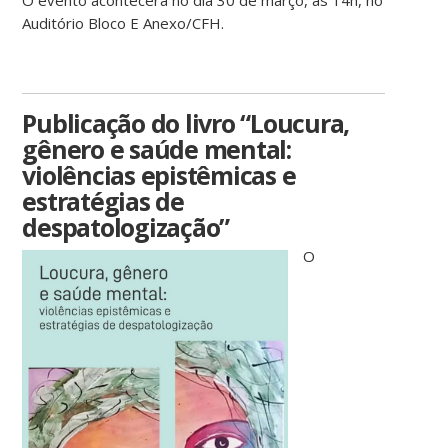
O evento acontecerá no dia 30 de março, às 14h, no
Auditório Bloco E Anexo/CFH.
Publicação do livro “Loucura,
gênero e saúde mental:
violências epistêmicas e
estratégias de
despatologização”
O