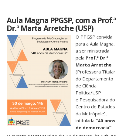
Aula Magna PPGSP, com a Prof.ª
Dr.ª Marta Arretche (USP)
O PPGS
P convida
para a Aula Magna,
a ser ministrada
pela
Prof.ª Dr.ª
Marta Arretche
(Professora Titular
do Departamento
de Ciência
Política/USP
e Pesquisadora do
Centro de Estudos
da Metrópole),
intitulada
“40 anos
de democracia”
.