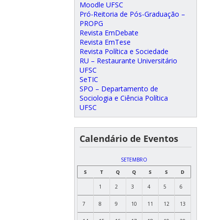
Moodle UFSC
Pró-Reitoria de Pós-Graduação –
PROPG
Revista EmDebate
Revista EmTese
Revista Política e Sociedade
RU – Restaurante Universitário
UFSC
SeTIC
SPO – Departamento de
Sociologia e Ciência Política
UFSC
Calendário de Eventos
SETEMBRO
S
T
Q
Q
S
S
D
1
2
3
4
5
6
7
8
9
10
11
12
13