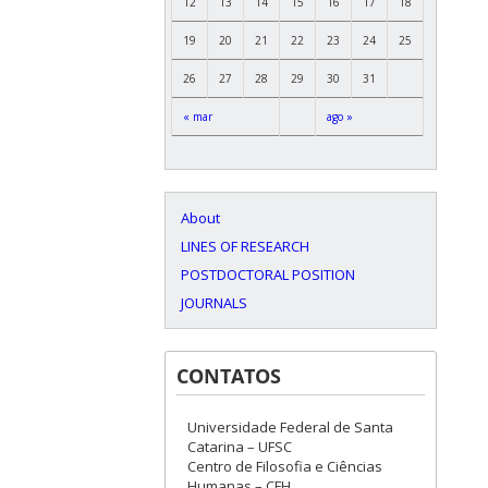
12
13
14
15
16
17
18
19
20
21
22
23
24
25
26
27
28
29
30
31
« mar
ago »
About
LINES OF RESEARCH
POSTDOCTORAL POSITION
JOURNALS
CONTATOS
Universidade Federal de Santa
Catarina – UFSC
Centro de Filosofia e Ciências
Humanas – CFH