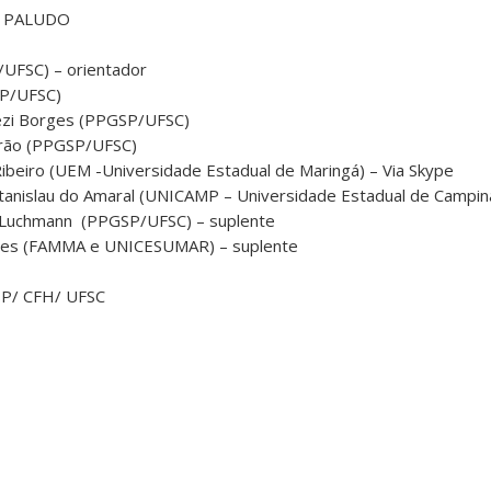
O PALUDO
P/UFSC) – orientador
SP/UFSC)
vezi Borges (PPGSP/UFSC)
eirão (PPGSP/UFSC)
Ribeiro (UEM -Universidade Estadual de Maringá) – Via Skype
stanislau do Amaral (UNICAMP – Universidade Estadual de Campin
hn Luchmann (PPGSP/UFSC) – suplente
enes (FAMMA e UNICESUMAR) – suplente
SP/ CFH/ UFSC