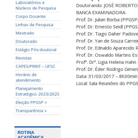
Laboratórios e
Doutorando: JOSÉ ROBERT
Núcleos de Pesquisa
BANCA EXAMINADORA:
Corpo Docente
Prof. Dr. Julian Borba (PPGS
Linhas de Pesquisa
Prof. Dr. Ernesto Seidl (PPG
Mestrado
Prof. Dr. Tiago Daher Pado
Prof. Dr. Yan de Souza Carr
Doutorado
Prof. Dr. Ednaldo Aparecido 
Estágio Pós-doutoral
Prof. Dr. Oswaldo Martins E
Revistas
Profª. Drª. Ligia Helena Ha
CAPES/PRINT – UFSC
Prof. Dr. Éder Rodrigo Gim
Horário de
Data: 31/03/2017 – 8h30min
atendimento
Local: Sala Reuniões do PPG
Planejamento
Estratégico 2023/2025
Eleição PPGSP »
Transparência »
ROTINA
ACADÊMICA