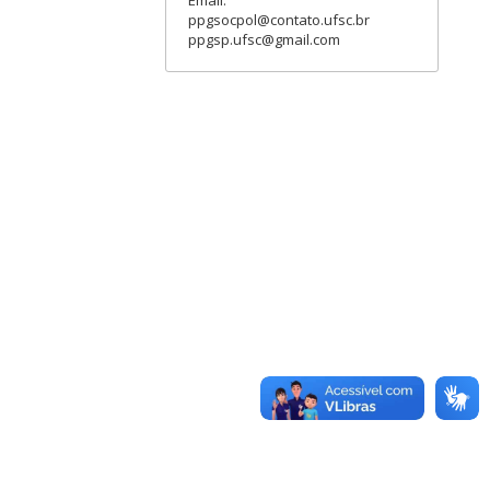
Email:
ppgsocpol@contato.ufsc.br
ppgsp.ufsc@gmail.com