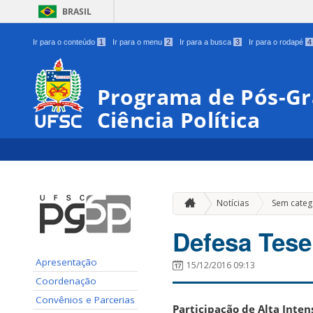
BRASIL
Ir para o conteúdo
1
Ir para o menu
2
Ir para a busca
3
Ir para o rodapé
4
Programa de Pós-Gr
Ciência Política
Notícias
Sem categ
Defesa Tese
Apresentação
15/12/2016 09:13
Coordenação
Convênios e Parcerias
Participação de Alta Inten