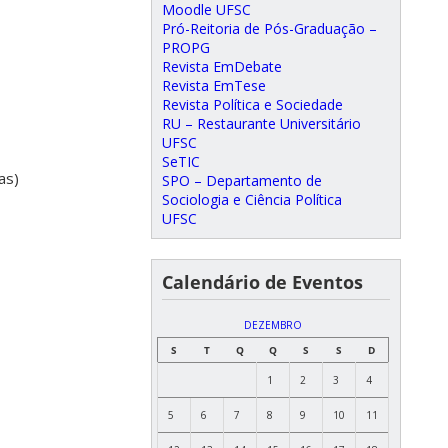
Moodle UFSC
Pró-Reitoria de Pós-Graduação –
PROPG
Revista EmDebate
Revista EmTese
Revista Política e Sociedade
RU – Restaurante Universitário
UFSC
SeTIC
as)
SPO – Departamento de
Sociologia e Ciência Política
UFSC
Calendário de Eventos
DEZEMBRO
S
T
Q
Q
S
S
D
1
2
3
4
5
6
7
8
9
10
11