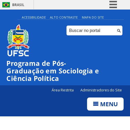
BRASIL
Simplifique!
ACESSIBILIDADE
ALTO CONTRASTE
MAPA DO SITE
Comunica BR
Participe
Acesso à informação
Legislação
Programa de Pós-
Canais
Graduação em Sociologia e
Ciência Política
Área Restrita
Administradores do Site
MENU