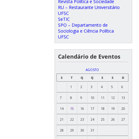
Revista Política e Sociedade
RU – Restaurante Universitário
UFSC
SeTIC
SPO – Departamento de
Sociologia e Ciência Política
UFSC
Calendário de Eventos
AGOSTO
S
T
Q
Q
S
S
D
1
2
3
4
5
6
7
8
9
10
11
12
13
14
15
16
17
18
19
20
21
22
23
24
25
26
27
28
29
30
31