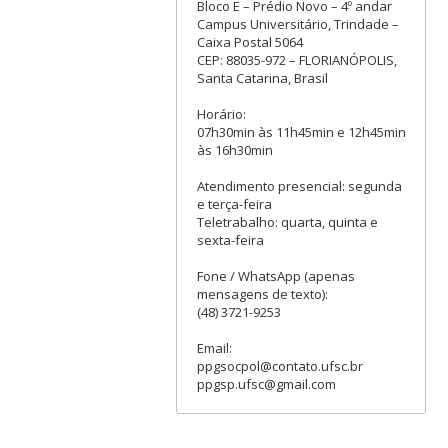
Bloco E – Prédio Novo – 4º andar
Campus Universitário, Trindade –
Caixa Postal 5064
CEP: 88035-972 – FLORIANÓPOLIS,
Santa Catarina, Brasil
Horário:
07h30min às 11h45min e 12h45min
às 16h30min
Atendimento presencial: segunda
e terça-feira
Teletrabalho: quarta, quinta e
sexta-feira
Fone / WhatsApp (apenas
mensagens de texto):
(48) 3721-9253
Email:
ppgsocpol@contato.ufsc.br
ppgsp.ufsc@gmail.com