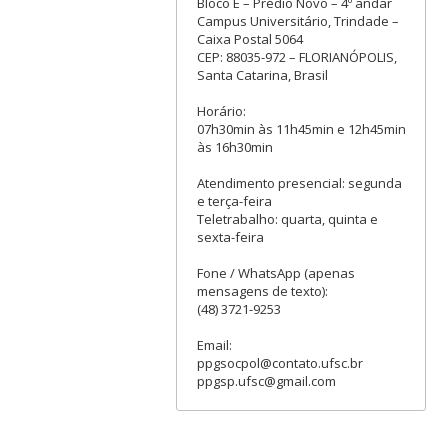
Bloco E – Prédio Novo – 4º andar
Campus Universitário, Trindade –
Caixa Postal 5064
CEP: 88035-972 – FLORIANÓPOLIS,
Santa Catarina, Brasil
Horário:
07h30min às 11h45min e 12h45min
às 16h30min
Atendimento presencial: segunda
e terça-feira
Teletrabalho: quarta, quinta e
sexta-feira
Fone / WhatsApp (apenas
mensagens de texto):
(48) 3721-9253
Email:
ppgsocpol@contato.ufsc.br
ppgsp.ufsc@gmail.com