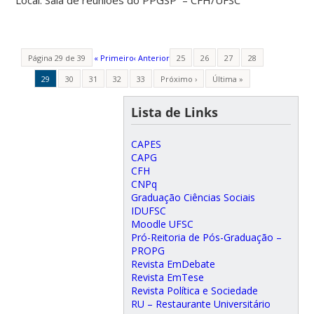
Página 29 de 39
« Primeiro
‹ Anterior
25
26
27
28
29
30
31
32
33
Próximo ›
Última »
Lista de Links
CAPES
CAPG
CFH
CNPq
Graduação Ciências Sociais
IDUFSC
Moodle UFSC
Pró-Reitoria de Pós-Graduação –
PROPG
Revista EmDebate
Revista EmTese
Revista Política e Sociedade
RU – Restaurante Universitário