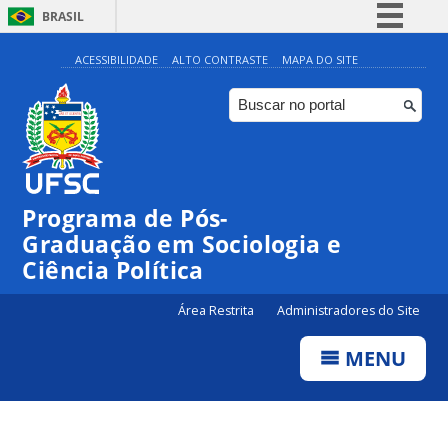
BRASIL
Simplifique!
ACESSIBILIDADE
ALTO CONTRASTE
MAPA DO SITE
Comunica BR
Participe
Acesso à informação
Legislação
Programa de Pós-
Canais
Graduação em Sociologia e
Ciência Política
Área Restrita
Administradores do Site
MENU