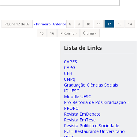
Página 12 de 39
« Primeiro
‹ Anterior
8
9
10
11
12
13
14
15
16
Próximo ›
Última »
Lista de Links
CAPES
CAPG
CFH
CNPq
Graduação Ciências Sociais
IDUFSC
Moodle UFSC
Pró-Reitoria de Pós-Graduação –
PROPG
Revista EmDebate
Revista EmTese
Revista Política e Sociedade
RU – Restaurante Universitário