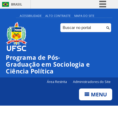
BRASIL
Simplifique!
ACESSIBILIDADE
ALTO CONTRASTE
MAPA DO SITE
Comunica BR
Participe
Acesso à informação
Legislação
Programa de Pós-
Canais
Graduação em Sociologia e
Ciência Política
Área Restrita
Administradores do Site
MENU