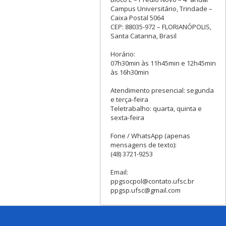
Campus Universitário, Trindade –
Caixa Postal 5064
CEP: 88035-972 – FLORIANÓPOLIS,
Santa Catarina, Brasil
Horário:
07h30min às 11h45min e 12h45min
às 16h30min
Atendimento presencial: segunda
e terça-feira
Teletrabalho: quarta, quinta e
sexta-feira
Fone / WhatsApp (apenas
mensagens de texto):
(48) 3721-9253
Email:
ppgsocpol@contato.ufsc.br
ppgsp.ufsc@gmail.com